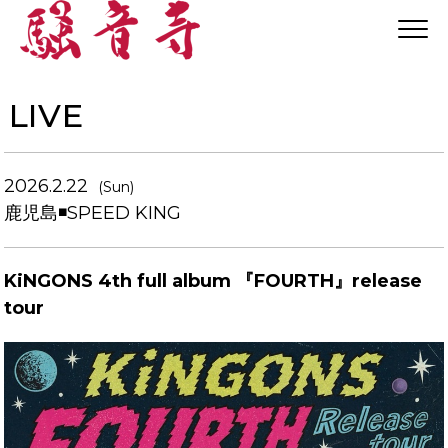
LIVE
2026.2.22
(Sun)
鹿児島◾️SPEED KING
KiNGONS 4th full album 『FOURTH』release
tour