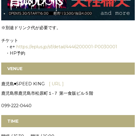
※別途ドリンク代が必要です。
チケット
・e+
https://eplus.jp/sf/detail/4446200001-P0030001
・HP予約
VENUE
鹿児島◾️SPEED KING
[ URL ]
鹿児島県鹿児島市松原町１‐７ 第一食販ビル５階
099-222-0440
TIME