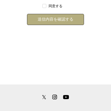
同意する
・お客様からお寄せいただいた情報に基づき、騒音寺より電
話、e-mail等でご連絡差し上げる場合がございますのであらか
じめご承知願います。
個人情報を正しくご記入いただけなかった場合は、対応できな
い場合がございます。
・当社の休業日にお問い合わせいただいた場合の対応は、翌営
業日以降となります。
=================================================
=
個人情報の開示について
𝕏
=================================================
=