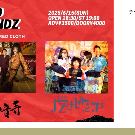
チ
・
・